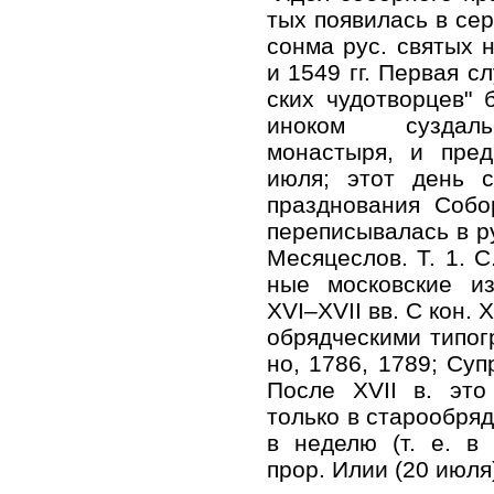
тых по­яви­лась в сер.
сон­ма рус. свя­тых 
и 1549 гг. Пер­вая сл
ских чу­до­твор­цев" б
ино­ком суз­даль­с
монастыря, и пред­н
июля; этот день ста
празд­но­ва­ния Со­б
пе­ре­пи­сы­ва­лась в р
Ме­ся­це­слов. Т. 1. 
ные мос­ков­ские из­
XVI–XVII вв. С кон. XV
об­ряд­че­ски­ми ти­по­
но, 1786, 1789; Су­п
По­сле XVII в. это п
толь­ко в ста­ро­об­ряд
в неде­лю (т. е. в в
прор. Илии (20 июля