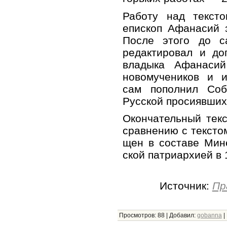
Работу над текст
епископ Афанасий 
После этого до с
редактировал и до
владыка Афанаси
новомучеников и и
сам пополнил Соб
Русской просиявших
Окон­ча­тель­ный тек
срав­не­нию с тек­сто
щен в со­ста­ве Ми­не
ской пат­ри­ар­хи­ей в
Источник:
Пр
Просмотров
:
88
|
Добавил
:
gobanna
|