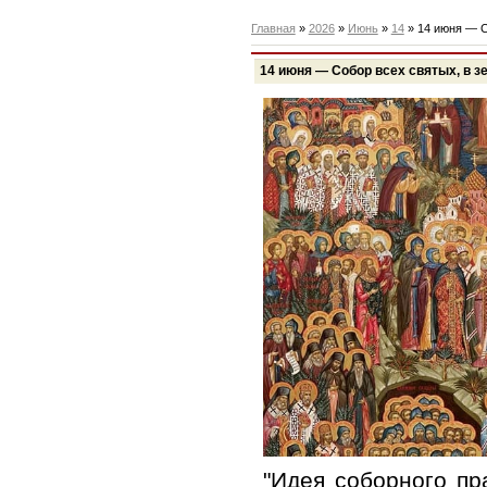
Главная
»
2026
»
Июнь
»
14
» 14 июня — С
14 июня — Собор всех святых, в 
"Идея со­бор­но­го пра