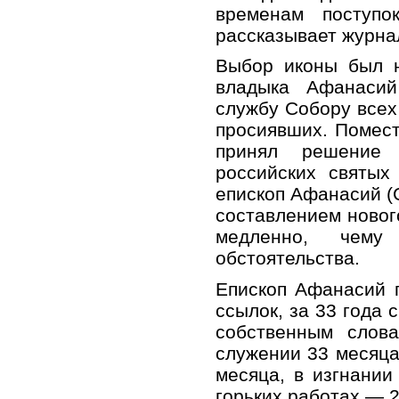
временам поступо
рассказывает журна
Выбор иконы был н
владыка Афанасий
службу Собору всех
просиявших. Помес
принял решение 
российских святых
епископ Афанасий (
составлением новог
медленно, чем
обстоятельства.
Епископ Афанасий 
ссылок, за 33 года с
собственным слов
служении 33 месяца
месяца, в изгнании
горьких работах — 