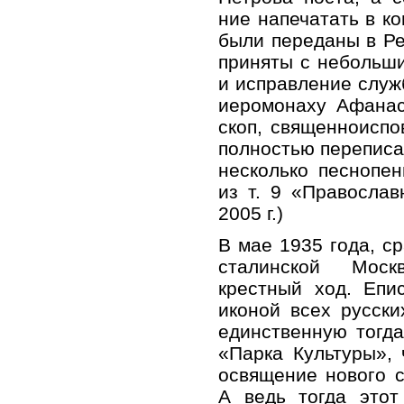
ние на­пе­ча­тать в ко
бы­ли пе­ре­да­ны в Ре
при­ня­ты с неболь­ши­
и ис­прав­ле­ние служ­
иеромонаху Афа­на­си
скоп, свя­щен­но­ис­по
пол­но­стью пе­ре­пи­с
несколько пес­но­пе­н
из т. 9 «Пра­во­слав­
2005 г.)
В мае 1935 года, ср
сталинской Моск
крестный ход. Епи
иконой всех русск
единственную тогда
«Парка Культуры»,
освящение нового с
А ведь тогда это