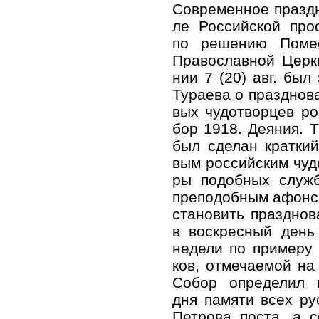
Современное празд­но
ле Рос­сий­ской про­с
по ре­ше­нию По­мест
Пра­во­слав­ной Церк
нии 7 (20) авг. был 
Ту­ра­е­ва о празд­но­
вых чу­до­твор­цев ро
бор 1918. Де­я­ния. Т
был сде­лан крат­кий
вым рос­сий­ским чу­до
ры по­доб­ных служб 
пре­по­доб­ным афон­с
ста­но­вить празд­но­
в вос­крес­ный день 
неде­ли по при­ме­ру 
ков, от­ме­ча­е­мой на
Со­бор опре­де­лил в
дня па­мя­ти всех рус
Пет­ро­ва по­ста, а со