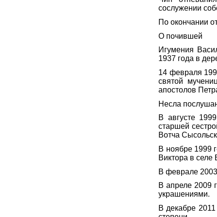
сослужении соб
По окончании о
О почившей
Игумения Васил
1937 года в де
14 февраля 199
святой мучени
апостолов Петр
Несла послушан
В августе 199
старшей сестро
Вотча Сысольск
В ноябре 1999 
Виктора в селе 
В феврале 2003
В апреле 2009 
украшениями.
В декабре 2011
степени.