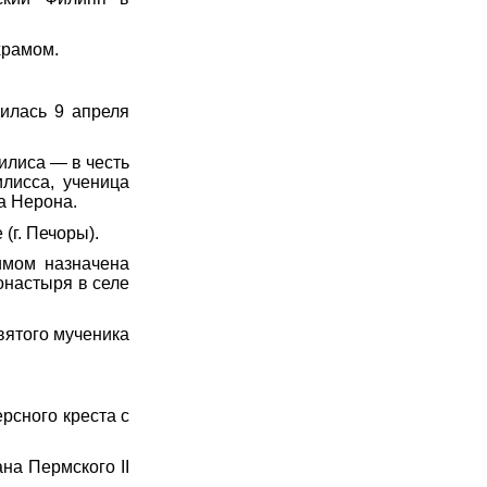
храмом.
илась 9 апреля
илиса — в честь
лисса, ученица
а Нерона.
г. Печоры).
имом назначена
онастыря в селе
вятого мученика
рсного креста с
на Пермского II