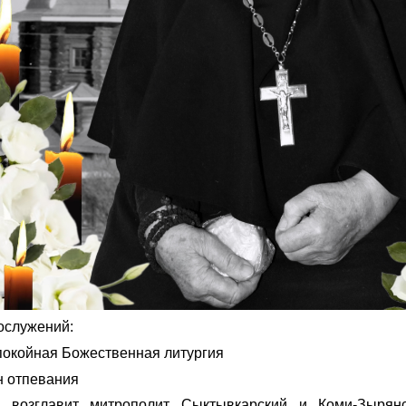
ослужений:
упокойная Божественная литургия
н отпевания
я возглавит митрополит Сыктывкарский и Коми-Зырян