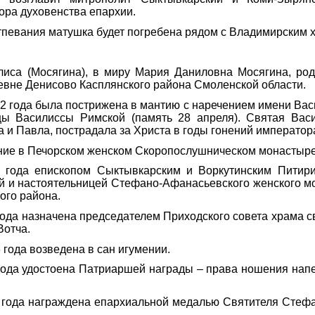
ора духовенства епархии.
тпевания матушка будет погребена рядом с Владимирским 
иса (Мосягина), в миру Мария Даниловна Мосягина, род
ревне Денисово Касплянского района Смоленской области.
2 года была пострижена в мантию с наречением имени Вас
цы Василиссы Римской (память 28 апреля). Святая Васи
а и Павла, пострадала за Христа в годы гонений император
ие в Печорском женском Скоропослушническом монастыре (
9 года епископом Сыктывкарским и Воркутинским Питир
й и настоятельницей Стефано-Афанасьевского женского м
ого района.
года назначена председателем Приходского совета храма с
Вотча.
 года возведена в сан игумении.
года удостоена Патриаршей награды – права ношения напе
 года награждена епархиальной медалью Святителя Стефа