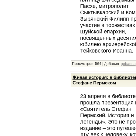
Пасхе, митрополит
Сыктывкарский и Ком
Зырянский Филипп п
участие в торжествах
Шуйской епархии,
посвященных десяти
юбилею архиерейской
Тейковского Иоанна.
Просмотров:
564
|
Добавил:
gobanna
Живая история: в библиотек
Стефане Пермском
23 апреля в библиоте
прошла презентация 
«Святитель Стефан
Пермский. История и
легенды». Это не про
издание – это путеше
XIV век к человеку, к