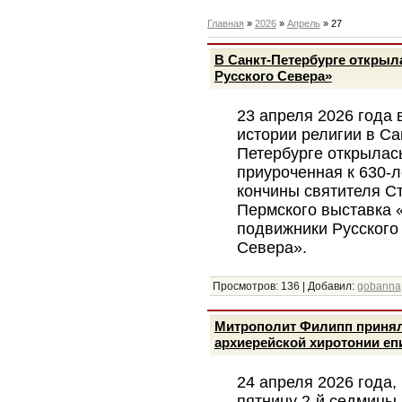
Главная
»
2026
»
Апрель
»
27
В Санкт-Петербурге откры
Русского Севера»
23 апреля 2026 года 
истории религии в Са
Петербурге открылас
приуроченная к 630-
кончины святителя С
Пермского выставка 
подвижники Русского
Севера».
Просмотров:
136
|
Добавил:
gobanna
Митрополит Филипп принял 
архиерейской хиротонии еп
24 апреля 2026 года, 
пятницу 2-й седмицы