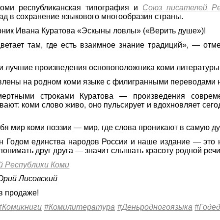
Коми республиканская типография и
Союз писателей Ре
лад в сохранение языкового многообразия страны.
рник Ивана Куратова «Эскыны ловлы» («Верить душе»)!
ветает там, где есть взаимное знание традиций», — отм
и лучшие произведения основоположника коми литературы
влены на родном коми языке с филигранными переводами н
мертными строками Куратова — произведения совреме
ают: коми слово живо, оно пульсирует и вдохновляет сегод
бя мир коми поэзии — мир, где слова проникают в самую ду
н Годом единства народов России и наше издание — это 
понимать друг друга — значит слышать красоту родной речи
й Республики Коми
Юрий Лисовский
в продаже!
#Комикниги
#Комилитература
#Деньродногоязыка
#Годе