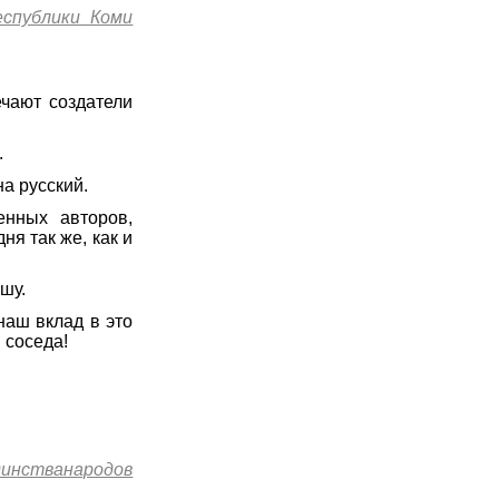
спублики Коми
ечают создатели
.
а русский.
нных авторов,
ня так же, как и
шу.
наш вклад в это
 соседа!
динстванародов