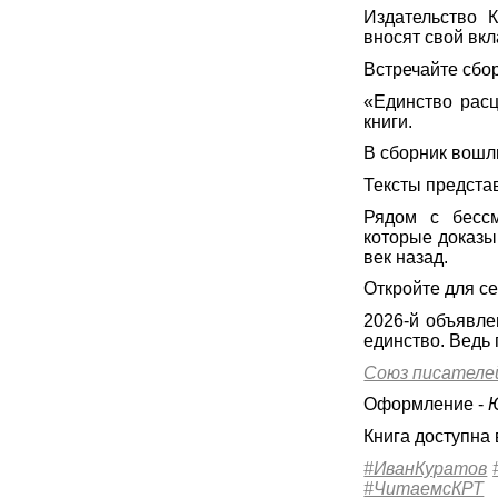
Издательство 
вносят свой вк
Встречайте сбо
«Единство расц
книги.
В сборник вошл
Тексты предста
Рядом с бесс
которые доказыв
век назад.
Откройте для се
2026-й объявле
единство. Ведь 
Союз писателе
Оформление -
Книга доступна 
#ИванКуратов
#ЧитаемсКРТ