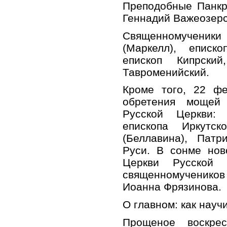
Преподобные Панкр
Геннадий Важеозерс
Священномученик
(Маркелл), еписко
епископ Кипрски
Тавроменийский.
Кроме того, 22 фе
обретения мощей 
Русской Церкви: И
епископа Иркутск
(Беллавина), Патр
Руси. В сонме нов
Церкви Русской
священномученик
Иоанна Фрязинова.
О главном: как науч
Прощеное воскре