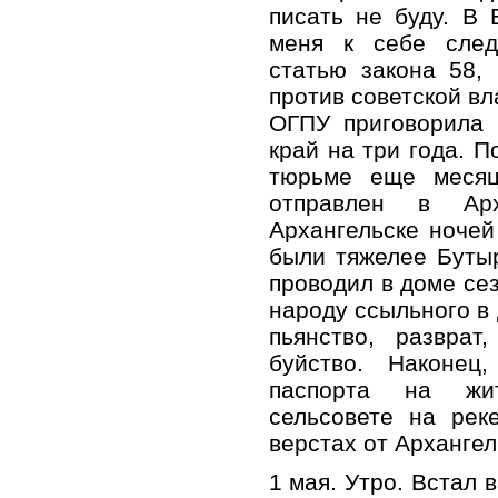
писать не буду. В
меня к себе след
статью закона 58, 
против советской вл
ОГПУ приговорила 
край на три года. П
тюрьме еще меся
отправлен в Ар
Архангельске ночей
были тяжелее Буты
проводил в доме се
народу ссыльного в 
пьянство, разврат
буйство. Наконец
паспорта на жит
сельсовете на рек
верстах от Архангел
1 мая. Утро. Встал 