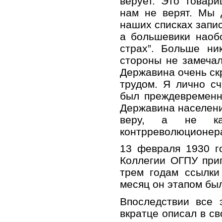
верует. Это товар
нам не верят. Мы 
наших списках записа
а большевики наоб
страх”. Больше ни
стороны не замеча
Державина очень ск
трудом. Я лично с
был преждевременн
Державина населени
веру, а не ка
контрреволюционера
13 февраля 1930 г
Коллегии ОГПУ при
трем годам ссылки
месяц он этапом был
Впоследствии все 
вкратце описал в св