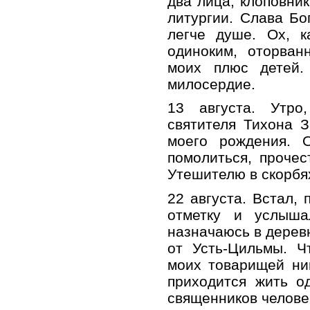
два лица, клоповник
литургии. Слава Бог
легче душе. Ох, к
одиноким, оторван
моих плюс детей
милосердие.
13 августа. Утро
святителя Тихона З
моего рождения. О
помолиться, прочес
Утешителю в скорбя
22 августа. Встал,
отметку и услыша
назначаюсь в деревн
от Усть-Цильмы. Ч
моих товарищей ни
приходится жить о
священников челове