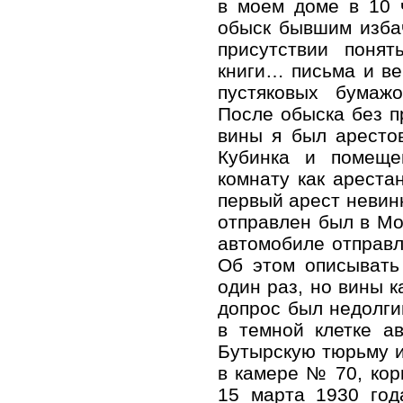
в моем доме в 10 
обыск бывшим избач
присутствии понят
книги… письма и в
пустяковых бумаж
После обыска без п
вины я был арестов
Кубинка и помеще
комнату как ареста
первый арест невинн
отправлен был в Мо
автомобиле отправл
Об этом описывать
один раз, но вины к
допрос был недолгий
в темной клетке а
Бутырскую тюрьму 
в камере № 70, кор
15 марта 1930 год