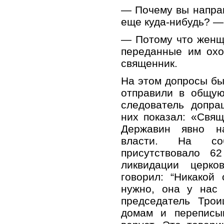
— Почему вы направ
еще куда-нибудь? —
— Потому что женщ
переданные им охо
священник.
На этом допросы бы
отправили в общую
следователь допра
них показал: «Свя
Державин явно на
власти. На со
присутствовало 6
ликвидации церко
говорил: “Никакой
нужно, она у нас 
председатель Трои
домам и переписыв