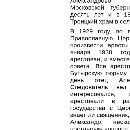
Александрово З
Московской губер
десять лет и в 1
Троицкий храм в сел
В 1929 году, во 
Православную Цер
произвести арест
января 1930 го
арестован, и вместе
совета. Все арест
Бутырскую тюрьму 
день отец Але
Следователь ве
интересовался,
арестовали в ра
государства с Цер
знает ли священник,
Александр, неск
постановке вопроса,