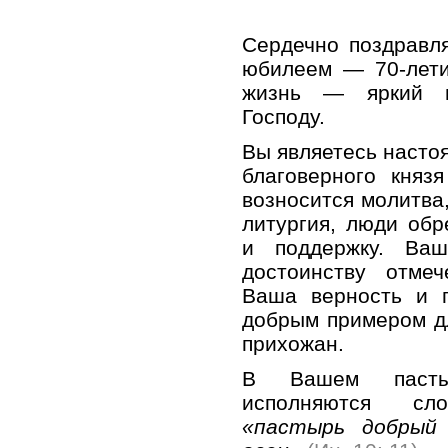
Сердечно поздравл
юбилеем — 70-лети
жизнь — яркий п
Господу.
Вы являетесь настоя
благоверного княз
возносится молитва
литургия, люди об
и поддержку. Ваш
достоинству отме
Ваша верность и п
добрым примером д
прихожан.
В Вашем пасты
исполняются сл
«пастырь добрый