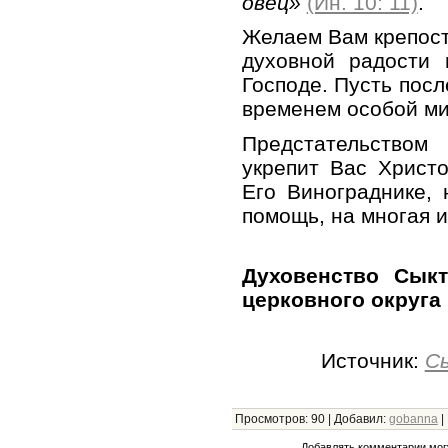
овец»
(Ин. 10: 11)
.
Желаем Вам крепост
духовной радости 
Господе. Пусть пос
временем особой ми
Предстательством
укрепит Вас Христ
Его Винограднике,
помощь, на многая и
Духовенство Сыкт
церковного округа
Источник:
С
Просмотров
:
90
|
Добавил
:
gobanna
|
Добавлять комментарии могу