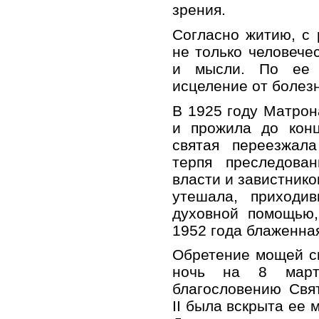
зрения.
Согласно житию, с
не только человечес
и мысли. По ее 
исцеление от болезн
В 1925 году Матрон
и прожила до конц
святая переезжала
терпя преследова
власти и завистнико
утешала, приходи
духовной помощью,
1952 года блаженная
Обретение мощей с
ночь на 8 март
благословению Свя
II была вскрыта ее 