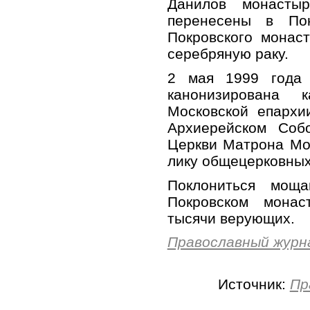
Данилов монасты
перенесены в Пок
Покровского монас
серебряную раку.
2 мая 1999 года
канонизирована 
Московской епархи
Архиерейском Соб
Церкви Матрона Мо
лику общецерковных
Поклониться мощ
Покровском монас
тысячи верующих.
Православный журн
Источник:
Пр