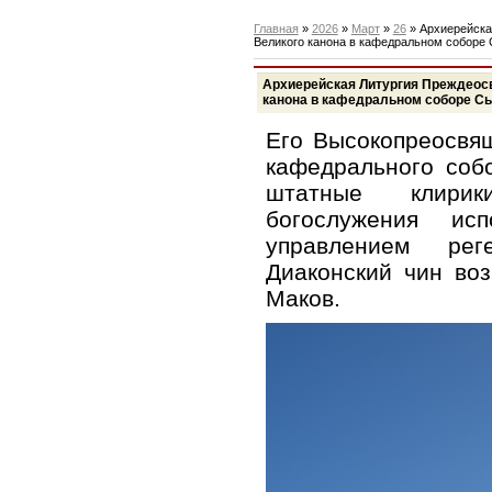
Главная
»
2026
»
Март
»
26
» Архиерейска
Великого канона в кафедральном соборе
Архиерейская Литургия Преждеос
канона в кафедральном соборе С
Его Высокопреосвя
кафедрального соб
штатные клирик
богослужения ис
управлением рег
Диаконский чин во
Маков.