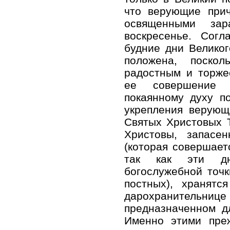
что верующие при
освященными за
воскресенье. Согл
будние дни Великог
положена, поско
радостным и торже
ее совершение 
покаянному духу п
укрепления верующ
Святых Христовых 
Христовы, запасе
(которая совершает
так как эти дн
богослужебной точк
постных), хранятс
дарохранительниц
предназначенном д
Именно этими пре