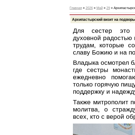
Главная
»
2026
»
Май
»
29
» Архипастырск
Архипастырский визит на подворь
Для сестер это 
духовной радостью 
трудам, которые с
славу Божию и на п
Владыка осмотрел б
где сестры монас
ежедневно помога
только горячую пищу
поддержку и надежд
Также митрополит п
молитва, о стражд
всех, кто с верой об