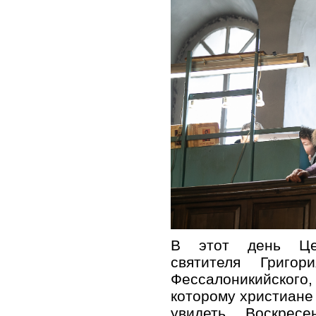
В этот день Цер
святителя Григор
Фессалоникийского,
которому христиане
увидеть Воскресе