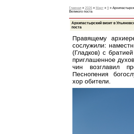
Главная
»
2026
»
Март
»
9
» Архипастырск
Великого поста
Архипастырский визит в Ульяновс
поста
Правящему архиер
сослужили: намест
(Гладков) с братие
приглашенное духов
чин возглавил пр
Песнопения богосл
хор обители.