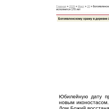
Главная
»
2026
»
Март
»
20
» Богоявленск
исполнится 170 лет
Богоявленскому храму в деревне 
Юбилейную дату пр
новым иконостасом.
Дом Божий восстана