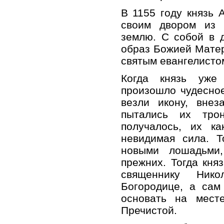
В 1155 году князь 
своим двором из 
землю. С собой в 
образ Божией Мате
святым евангелисто
Когда князь уже
произошло чудесно
везли икону, внез
пытались их тро
получалось, их ка
невидимая сила. 
новыми лошадьми,
прежних. Тогда кня
священнику Нико
Богородице, а сам
основать на мест
Пречистой.