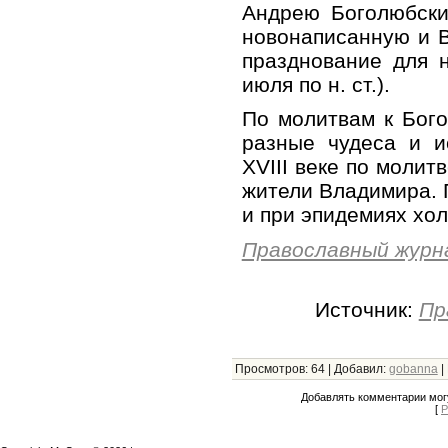
Андрею Боголюбски
новонаписанную и 
празднование для 
июля по н. ст.).
По молитвам к Бог
разные чудеса и и
XVIII веке по молит
жители Владимира. 
и при эпидемиях хо
Православный журн
Источник:
Пр
Просмотров
:
64
|
Добавил
:
gobanna
|
Добавлять комментарии могу
[
Р