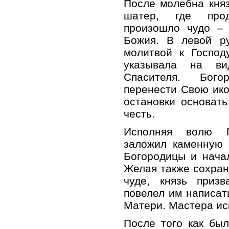
После молебна кня
шатер, где прод
произошло чудо –
Божия. В левой р
молитвой к Господ
указывала на ви
Спасителя. Бого
перенести Свою ико
остановки основат
честь.
Исполняя волю П
заложил каменную 
Богородицы и нача
Желая также сохра
чуде, князь приз
повелел им написат
Матери. Мастера ис
После того как бы