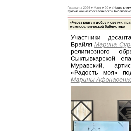
Главная
»
2026
»
Март
»
20
» «Через книгу
Куломской межпоселенческой библиотеке
«Через книгу к добру и свету»: п
межпоселенческой библиотеке
Участники десант
Брайля
Марина Сур
религиозного об
Сыктывкарской еп
Муравский, арти
«Радость моя» по
Марины Афонасенк