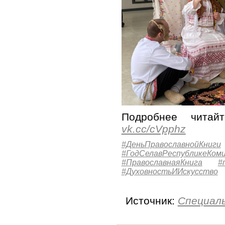
Подробнее читай
vk.cc/cVpphz
#ДеньПравославнойКниги
#ГодСелавРеспубликеКом
#ПравославнаяКнига
#
#ДуховностьИИскусство
Источник:
Специаль