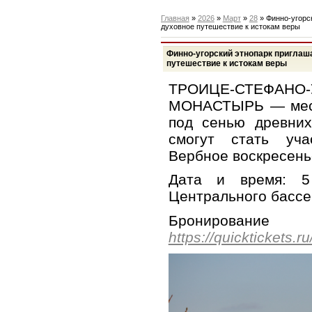
Главная
»
2026
»
Март
»
28
» Финно-угорск
духовное путешествие к истокам веры
Финно-угорский этнопарк приглаша
путешествие к истокам веры
ТРОИЦЕ-СТЕФАНО
МОНАСТЫРЬ — место
под сенью древних
смогут стать уча
Вербное воскресень
Дата и время: 5
Центрального бассе
Брониров
https://quicktickets.