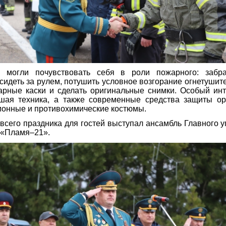
 могли почувствовать себя в роли пожарного: забра
осидеть за рулем, потушить условное возгорание огнетушит
рные каски и сделать оригинальные снимки. Особый инт
шая техника, а также современные средства защиты ор
онные и противохимические костюмы.
всего праздника для гостей выступал ансамбль Главного
 «Пламя–21».