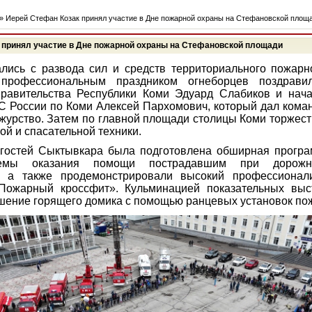
» Иерей Стефан Козак принял участие в Дне пожарной охраны на Стефановской площ
 принял участие в Дне пожарной охраны на Стефановской площади
лись с развода сил и средств территориального пожарн
 профессиональным праздником огнеборцев поздравил
правительства Республики Коми Эдуард Слабиков и нача
 России по Коми Алексей Пархомович, который дал коман
журство. Затем по главной площади столицы Коми торжес
ой и спасательной техники.
 гостей Сыктывкара была подготовлена обширная програ
емы оказания помощи пострадавшим при дорожно-
, а также продемонстрировали высокий профессиона
Пожарный кроссфит». Кульминацией показательных выс
шение горящего домика с помощью ранцевых установок по