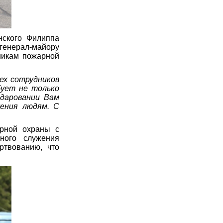
нского Филиппа
генерал-майору
никам пожарной
ех сотрудников
бует не только
 даровании Вам
жения людям. С
арной охраны с
ного служения
ртвованию, что