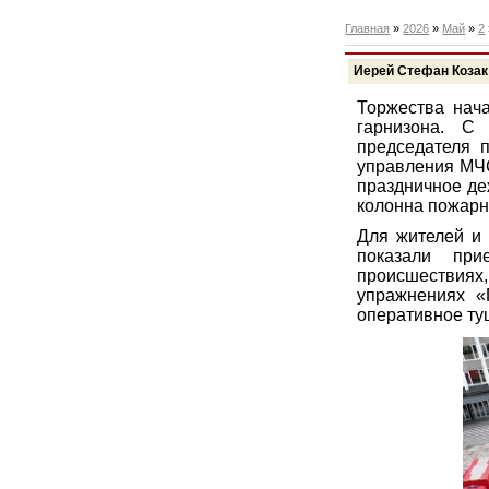
Главная
»
2026
»
Май
»
2
Иерей Стефан Козак
Торжества нача
гарнизона. С
председателя 
управления МЧС
праздничное де
колонна пожарн
Для жителей и
показали при
происшествиях
упражнениях «
оперативное ту