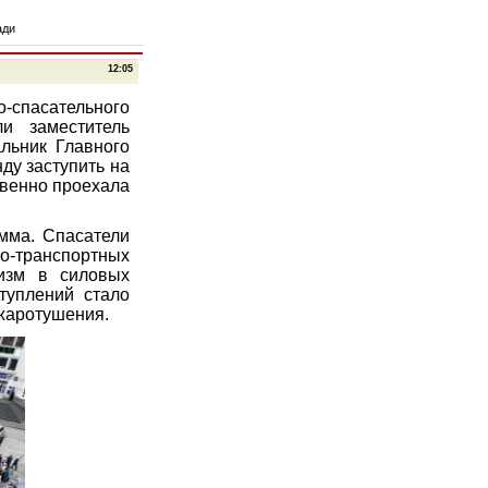
ади
12:05
о-спасательного
и заместитель
льник Главного
ду заступить на
твенно проехала
мма. Спасатели
транспортных
лизм в силовых
туплений стало
жаротушения.