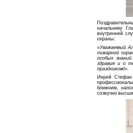
Поздравительн
начальнику Гл
внутренней сл
охраны:
«Уважаемый Ал
пожарной охра
особых знаний
здравия и о т
праздником!».
Иерей Стефан 
профессионал
ближним, напо
созвучно высши