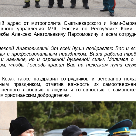
ый адрес от митрополита Сыктывкарского и Коми-Зыря
авного управления МЧС России по Республике Коми 
ужбы Алексею Анатольевичу Пархомовичу и всем сотруд
ексей Анатольевич! От всей души поздравляю Вас и вс
ны с профессиональным праздником. Ваша работа тре
 и навыков, но и огромной душевной силы. Молимся о
ом, чтобы Господь хранил Вас на нелегком пути слу
Козак также поздравил сотрудников и ветеранов пож
ьным праздником, отметив важность их самоотвержен
лненного любовью к людям и готовностью к самопоже
м христианским добродетелям.