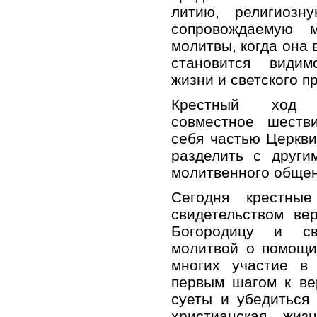
литию, религиозн
сопровождаемую 
молитвы, когда она 
становится види
жизни и светского п
Крестный ход 
совместное шестви
себя частью Церкви
разделить с други
молитвенного общен
Сегодня крестны
свидетельством ве
Богородицу и св
молитвой о помощи
многих участие в 
первым шагом к ве
суеты и убедиться
христианская жиз