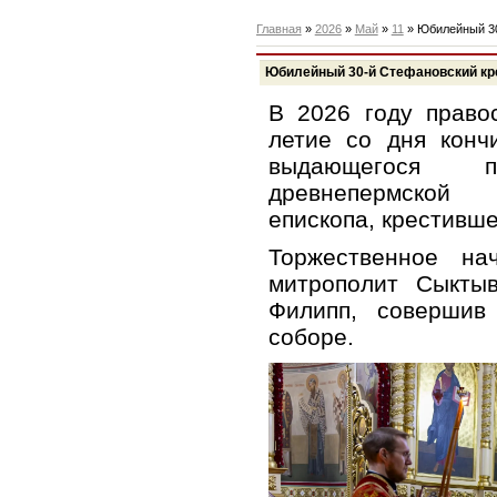
Главная
»
2026
»
Май
»
11
» Юбилейный 30
Юбилейный 30-й Стефановский кр
В 2026 году право
летие со дня кон
выдающегося пр
древнепермской 
епископа, крестивше
Торжественное на
митрополит Сыктыв
Филипп, совершив
соборе.