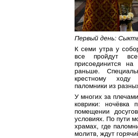
Первый день: Сыкт
К семи утра у соб
все пройдут все
присоединится на 
раньше. Специаль
крестному ходу
паломники из разны
У многих за плечам
коврики: ночёвка 
помещении досугов
условиях. По пути м
храмах, где паломн
молитв, ждут горячи