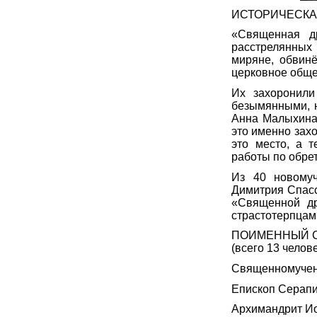
ИСТОРИЧЕСКАЯ
«Священная д
расстрелянных
миряне, обвин
церковное обще
Их захоронили
безымянными, н
Анна Малыхина,
это именно зах
это место, а 
работы по обре
Из 40 новомуч
Димитрия Спасс
«Священной др
страстотерпцам
ПОИМЕННЫЙ С
(всего 13 челов
Священномучени
Епископ Серапи
Архимандрит Ио