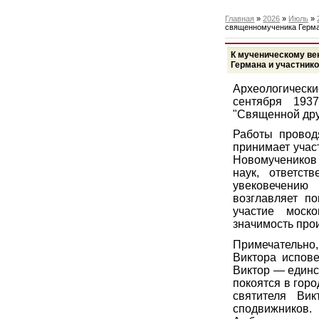
Главная
»
2026
»
Июль
»
священномученика Герма
К мученическому ве
Германа и участник
Археологическ
сентября 193
"Священной дру
Работы проводя
принимает учас
Новомучеников 
наук, ответст
увековечению
возглавляет п
участие моск
значимость про
Примечательно,
Виктора испове
Виктор — единс
покоятся в гор
святителя Ви
сподвижников.