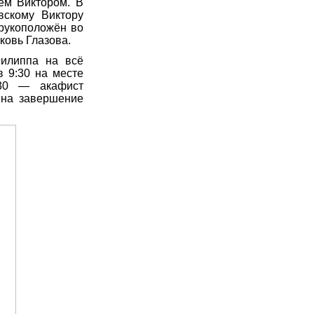
ем Виктором. В
вскому Виктору
рукоположён во
ковь Глазова.
Филиппа на всё
 9:30 на месте
:30 — акафист
 на завершение