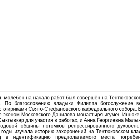
я, молебен на начало работ был совершён на Тентюковск
к. По благословению владыки Филиппа богослужение в
с клириками Свято-Стефановского кафедрального собора. 
е эконом Московского Данилова монастыря игумен Инноке
Сыктывкар для участия в работах, и Анна Георгиевна Малы
Родовой общины потомков репрессированного духовенс
 годы изучала историю захоронений на Тентюковском кл
д в идентификацию предполагаемого места погребен