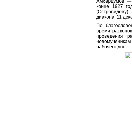
Амбарцумов — 
конце 1927 го
(Островидову),
диакона, 11 дек
По благослове
время раскопок
проведения р
новомученикам
рабочего дня.