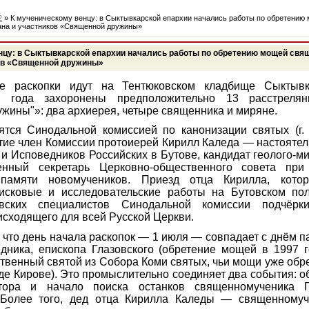
2
» К мученическому венцу: в Сыктывкарской епархии начались работы по обретению
на и участников «Священной дружины»
нцу: в Сыктывкарской епархии начались работы по обретению мощей св
ов «Священной дружины»
ие раскопки идут на Тентюковском кладбище Сыктыв
7 года захоронены предположительно 13 расстреля
жины"»: два архиерея, четыре священника и миряне.
тся Синодальной комиссией по канонизации святых (г. 
тие член Комиссии протоиерей Кирилл Каледа — настояте
и Исповедников Российских в Бутове, кандидат геолого-м
венный секретарь Церковно-общественного совета пр
 памяти новомучеников. Приезд отца Кирилла, кото
оисковые и исследовательские работы на Бутовском пол
овских специалистов Синодальной комиссии подчёрк
исходящего для всей Русской Церкви.
 что день начала раскопок — 1 июля — совпадает с днём п
дника, епископа Глазовского (обретение мощей в 1997 г
твенный святой из Собора Коми святых, чьи мощи уже обр
оде Кирове). Это промыслительно соединяет два события: 
ктора и начало поиска останков священномученика 
 Более того, дед отца Кирилла Каледы — священному