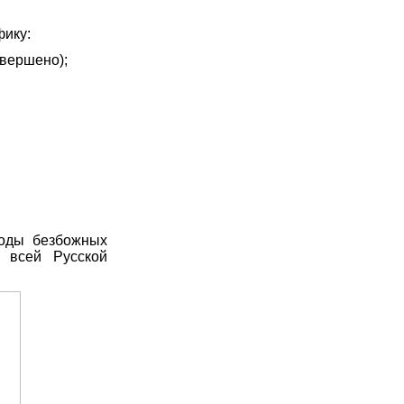
фику:
овершено);
годы безбожных
 всей Русской