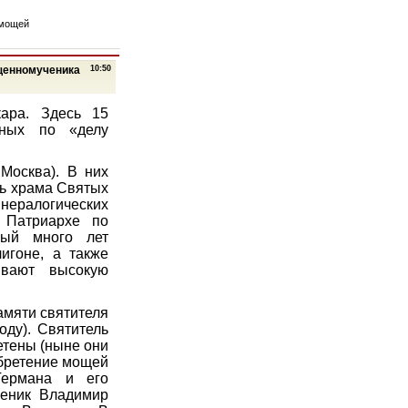
 мощей
ященномученика
10:50
кара. Здесь 15
нных по «делу
Москва). В них
ль храма Святых
инералогических
и Патриархе по
рый много лет
игоне, а также
ивают высокую
амяти святителя
оду). Святитель
етены (ныне они
обретение мощей
Германа и его
ченик Владимир