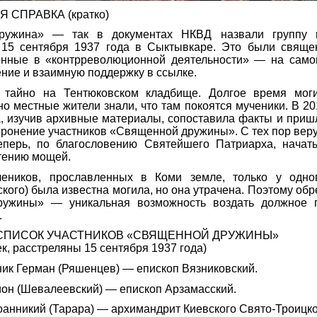
 СПРАВКА (кратко)
ружина» — так в документах НКВД назвали группу и
 15 сентября 1937 года в Сыктывкаре. Это были свяще
ённые в «контрреволюционной деятельности» — на самом
ние и взаимную поддержку в ссылке.
 тайно на Тентюковском кладбище. Долгое время мог
о местные жители знали, что там покоятся мученики. В 20
 изучив архивные материалы, сопоставила факты и пришл
оронение участников «Священной дружины». С тех пор ве
теперь, по благословению Святейшего Патриарха, нача
тению мощей.
еников, прославленных в Коми земле, только у одно
кого) была известна могила, но она утрачена. Поэтому обр
ужины» — уникальная возможность воздать должное 
.
ПИСОК УЧАСТНИКОВ «СВЯЩЕННОЙ ДРУЖИНЫ»
ек, расстреляны 15 сентября 1937 года)
к Герман (Ряшенцев) — епископ Вязниковский.
он (Шевалеевский) — епископ Арзамасский.
анникий (Тарара) — архимандрит Киевского Свято-Троицко