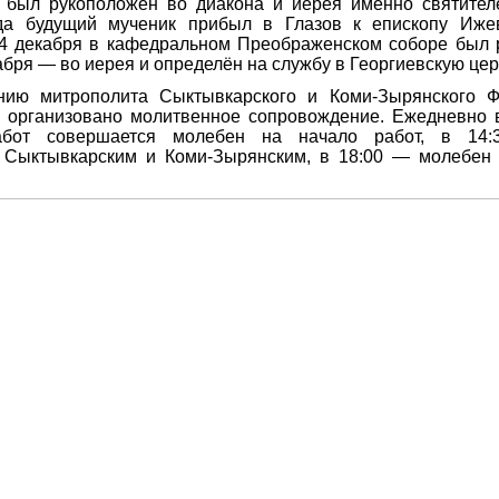
был рукоположен во диакона и иерея именно святител
да будущий мученик прибыл в Глазов к епископу Иже
 4 декабря в кафедральном Преображенском соборе был 
абря — во иерея и определён на службу в Георгиевскую цер
нию митрополита Сыктывкарского и Коми-Зырянского 
 организовано молитвенное сопровождение. Ежедневно в
абот совершается молебен на начало работ, в 14
 Сыктывкарским и Коми-Зырянским, в 18:00 — молебен