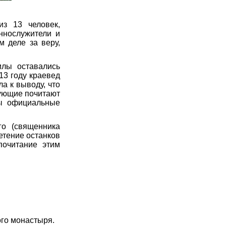
з 13 человек,
ннослужители и
 деле за веру,
илы оставались
13 году краевед
а к выводу, что
рующие почитают
ты официальные
го (священника
етение останков
почитание этим
го монастыря.