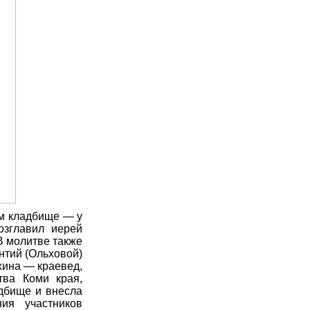
ом кладбище — у
озглавил иерей
В молитве также
нтий (Ольховой)
хина — краевед,
тва Коми края,
адбище и внесла
ия участников