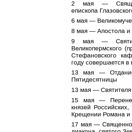
2 мая — Священн
епископа Глазовског
6 мая — Великомуче
8 мая — Апостола и
9 мая — Святит
Великопермского (п
Стефановского каф
году совершается в 
13 мая — Отдание
Пятидесятницы
13 мая — Святителя
15 мая — Перене
князей Российских,
Крещении Романа и
17 мая — Священно
диакона, святого Зе