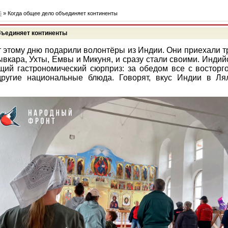
6
» Когда общее дело объединяет континенты
бъединяет континенты
 этому дню подарили волонтёры из Индии. Они приехали т
ывкара, Ухты, Емвы и Микуня, и сразу стали своими. Индий
щий гастрономический сюрприз: за обедом все с востор
другие национальные блюда. Говорят, вкус Индии в Ля