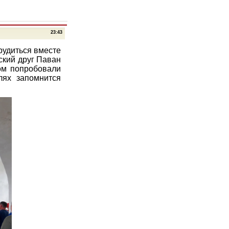
23:43
рудиться вместе
ский друг Паван
гом попробовали
лях запомнится