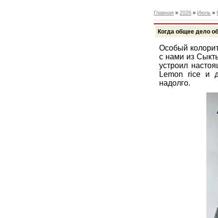
Главная
»
2026
»
Июль
»
Когда общее дело о
Особый колорит
с нами из Сыкт
устроил настоя
Lemon rice и 
надолго.