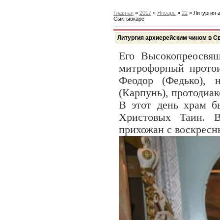
Главная
»
2017
»
Январь
»
22
» Литургия 
Сыктывкаре
Литургия архиерейским чином в С
Его Высокопреосвящ
митрофорный протои
Феодор (Федько), 
(Карпунь), протодиак
В этот день храм б
Х
ристовых Таин. 
прихожан с воскресн