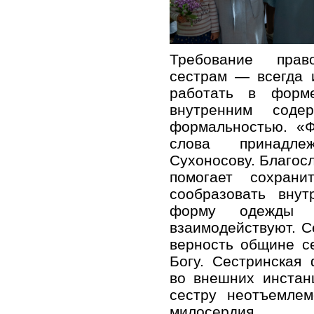
Требование прав
сестрам — всегда 
работать в форм
внутренним соде
формальностью. «
слова принадле
Сухоносову. Благос
помогает сохрани
сообразовать вну
форму одежды 
взаимодействуют. С
верность общине с
Богу. Сестринская
во внешних инстан
сестру неотъемле
милосердия.