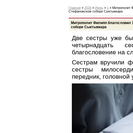
Главная
»
2026
»
Июнь
»
1
» Митрополит Ф
Стефановском соборе Сыктывкара
Митрополит Филипп благословил 
соборе Сыктывкара
Две сестры уже бы
четырнадцать се
благословение на с
Сестрам вручили ф
сестры милосерд
передник, головной 