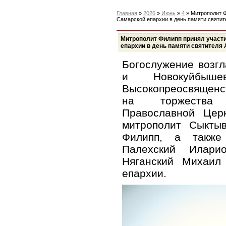
Главная
»
2026
»
Июнь
»
4
» Митрополит Ф
Самарской епархии в день памяти святит
Митрополит Филипп принял участ
епархии в день памяти святителя
Богослужение возг
и Новокуйбыше
Высокопреосвящен
на торжества 
Православной Цер
митрополит Сыктыв
Филипп, а также
Палехский Илари
Няганский Михаил
епархии.