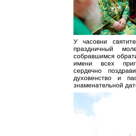
У часовни святит
праздничный мол
собравшимся обрат
имени всех приг
сердечно поздрав
духовенство и па
знаменательной дат