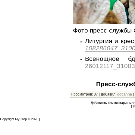
Фото пресс-службы 
Литургия и кре
108286047_310
Всенощное б
26012117_3100
Пресс-служ
Просмотров
:
87
|
Добавил
:
gobanna
|
Добавлять комментарии могу
[
Р
Copyright MyCorp © 2026
|