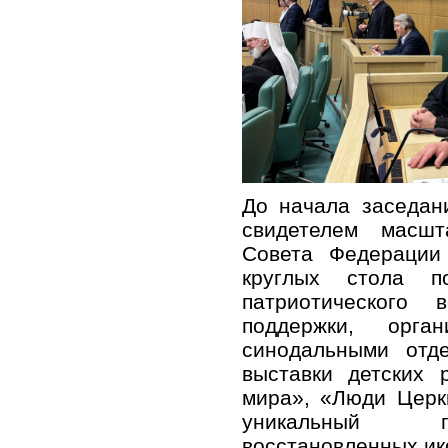
До начала заседан
свидетелем масш
Совета Федерации
круглых стола п
патриотического 
поддержки, орга
синодальными отд
выставки детских 
мира», «Люди Церк
уникальный п
восстановленных ик