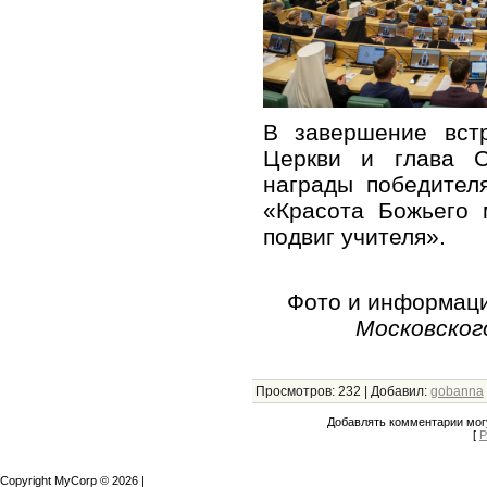
В завершение встр
Церкви и глава С
награды победител
«Красота Божьего 
подвиг учителя».
Фото и информац
Московского
Просмотров
:
232
|
Добавил
:
gobanna
Добавлять комментарии могу
[
Р
Copyright MyCorp © 2026
|