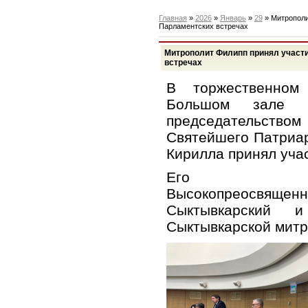
Главная
»
2026
»
Январь
»
29
» Митрополи
Парламентских встречах
Митрополит Филипп принял участи
встречах
В торжественном
Большом зале 
председательст
Святейшего Патриар
Кирилла принял уча
Его Высоко
Высокопреосвященн
Сыктывкарский и
Сыктывкарской митр