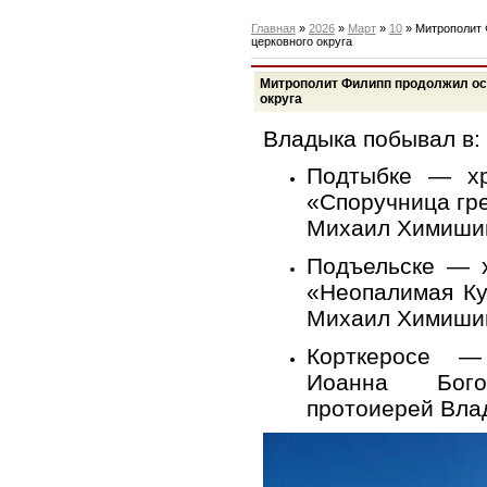
Главная
»
2026
»
Март
»
10
» Митрополит 
церковного округа
Митрополит Филипп продолжил осм
округа
Владыка побывал в:
Подтыбке — х
«Споручница гр
Михаил Химишин
Подъельске — 
«Неопалимая Ку
Михаил Химишин
Корткеросе —
Иоанна Бог
протоиерей Вла