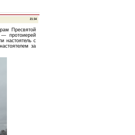
21:34
храм Пресвятой
а — протоиерей
ли настоятель с
настоятелем за