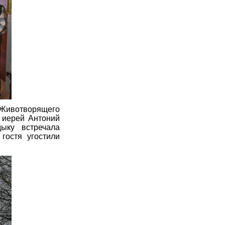
 Животворящего
 иерей Антоний
ыку встречала
гостя угостили