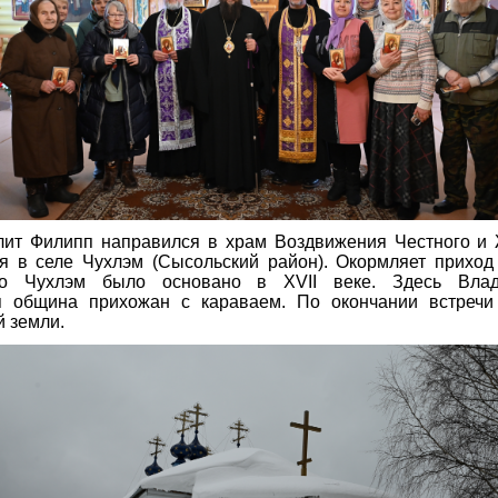
лит Филипп направился в храм Воздвижения Честного и
я в селе Чухлэм (Сысольский район). Окормляет приход
ло Чухлэм было основано в XVII веке. Здесь Влад
я община прихожан с караваем. По окончании встречи 
й земли.