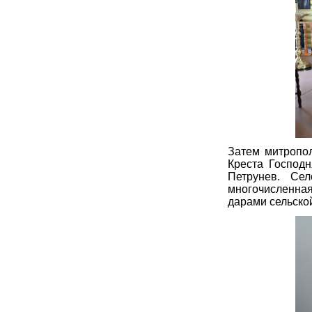
Затем митропо
Креста Господн
Петрунев. Се
многочисленна
дарами сельско