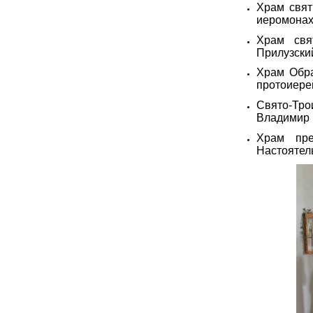
Храм свят
иеромонах
Храм свя
Прилузски
Храм Обра
протоиере
Свято-Тр
Владимир 
Храм пре
Настоятел