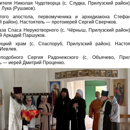
ителя Николая Чудотворца (с. Слудка, Прилузский район
 Лука (Рушаков).
того апостола, первомученика и архидиакона Стефан
й район). Настоятель — протоиерей Сергий Сверчков.
за Спаса Нерукотворного (с. Чёрныш, Прилузский район
й Аркадий Паршуков.
оицкий храм (с. Спаспоруб, Прилузский район). Наст
Иевлев.
подобного Сергия Радонежского (с. Объячево, Прилу
ь — иерей Дмитрий Проценко.