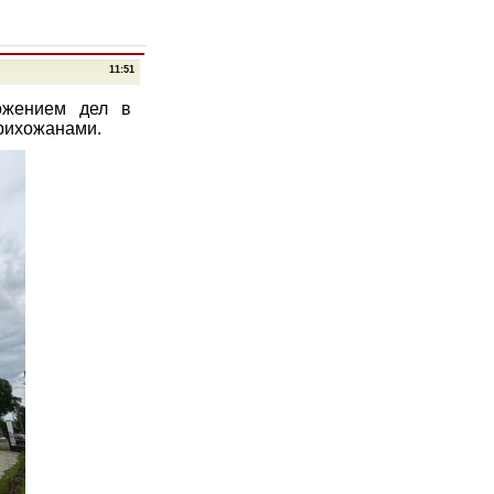
г
11:51
ожением дел в
прихожанами.