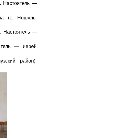
). Настоятель —
а (с. Ношуль,
). Настоятель —
оятель — иерей
зский район).