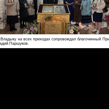
 Владыку на всех приходах сопровождал благочинный При
адий Паршуков.