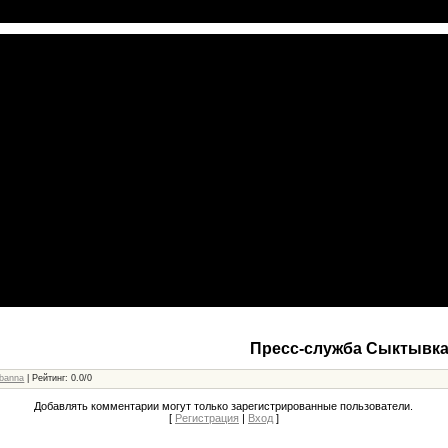
Пресс-служба Сыктывка
banna
|
Рейтинг
:
0.0
/
0
Добавлять комментарии могут только зарегистрированные пользователи.
[
Регистрация
|
Вход
]