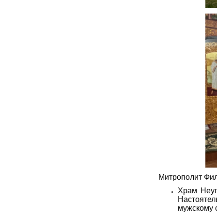
Митрополит Фил
Храм Неуп
Настоятел
мужскому с