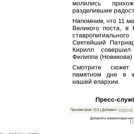
молились прихо
разделившие радост
Напомним, что 11 ма
Великого поста, в
ставропигиально
Святейший Патриар
Кирилл совершил
Филиппа (Новикова) 
Смотрите сюже
памятном дне в ж
нашей епархии.
Пресс-служ
Просмотров
:
113
|
Добавил
:
gobanna
Добавлять комментарии могу
[
Р