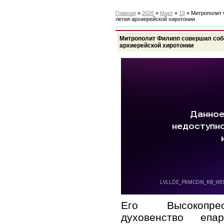
Главная
»
2026
»
Март
»
19
» Митрополит 
летия архиерейской хиротонии
Митрополит Филипп совершил собо
архиерейской хиротонии
Его Высокопрео
духовенство епа