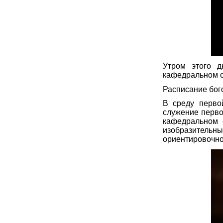
Утром этого 
кафедральном с
Расписание бог
В среду перво
служение перво
кафедральном с
изобразительн
ориентировочно 