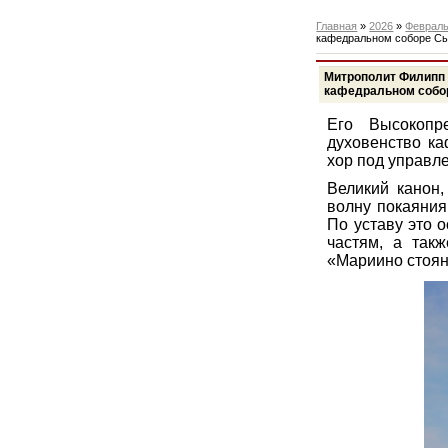
Главная
»
2026
»
Феврал
кафедральном соборе С
Митрополит Филипп 
кафедральном собо
Его Высокопр
духовенство ка
хор под управл
Великий канон,
волну покаяния
По уставу это 
частям, а так
«Мариино стоян