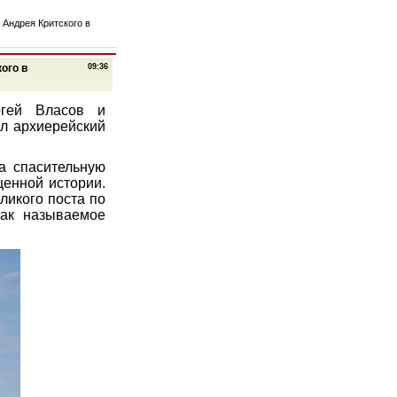
 Андрея Критского в
ого в
09:36
ргей Власов и
л архиерейский
а спасительную
щенной истории.
ликого поста по
так называемое