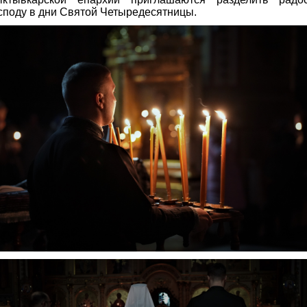
споду в дни Святой Четыредесятницы.