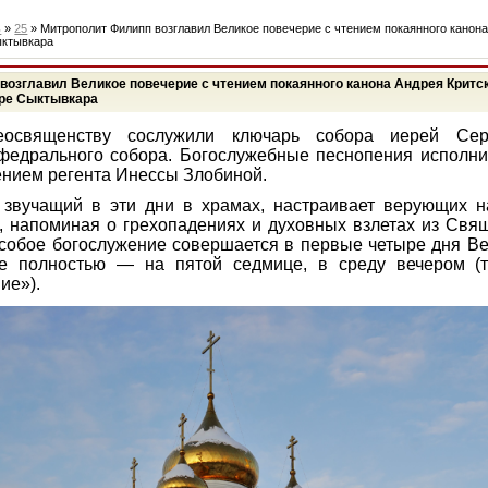
ь
»
25
» Митрополит Филипп возглавил Великое повечерие с чтением покаянного канона
ыктывкара
возглавил Великое повечерие с чтением покаянного канона Андрея Критск
ре Сыктывкара
еосвященству сослужили ключарь собора иерей Се
федрального собора. Богослужебные песнопения исполни
ением регента Инессы Злобиной.
 звучащий в эти дни в храмах, настраивает верующих н
, напоминая о грехопадениях и духовных взлетах из Свя
особое богослужение совершается в первые четыре дня Ве
же полностью — на пятой седмице, в среду вечером (
ие»).