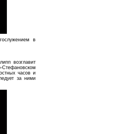
гослужением в
липп возглавит
о-Стефановском
остных часов и
ледует за ними