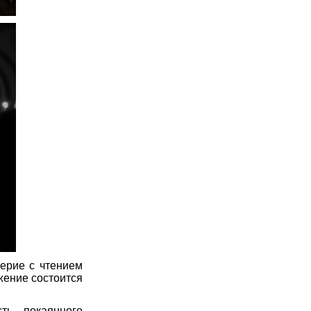
черие с чтением
жение состоится
ть покаянного