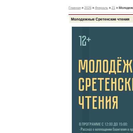
Главная
»
2026
»
Февраль
»
21
» Молодежн
Молодежные Сретенские чтения