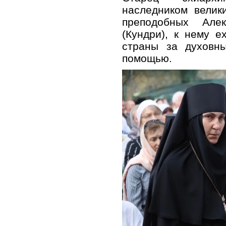
наследником велик
преподобных Але
(Кундри), к нему 
страны за духовн
помощью.