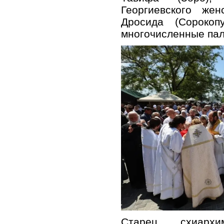
Георгиевского жен
Дросида (Сорокоп
многочисленные пал
Старец схиарх