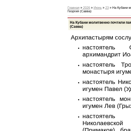
Главная
»
2026
»
Июнь
»
23
» На Кубани м
Георгия (Савва)
На Кубани молитвенно почтили па
(Савва)
Архипастырям сосл
настоятель С
архимандрит Иоа
настоятель Тро
монастыря игум
настоятель Ник
игумен Павел (У
настоятель мо
игумен Лев (Гры
настоятель
Николаевской
(Примаков), бр