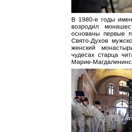
В 1980-е годы име
возродил монаше
основаны первые п
Свято-Духов мужск
женский монасты
чудесах старца чи
Марие-Магдалининс