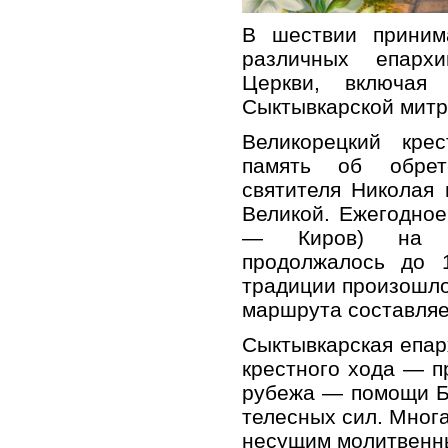
В шествии приним
различных епарх
Церкви, включая
Сыктывкарской митр
Великорецкий кре
память об обрет
святителя Николая 
Великой. Ежегодно
— Киров) на м
продолжалось до 1
традиции произошло
маршрута составляе
Сыктывкарская епар
крестного хода — п
рубежа — помощи Б
телесных сил. Многа
несущим молитвенны