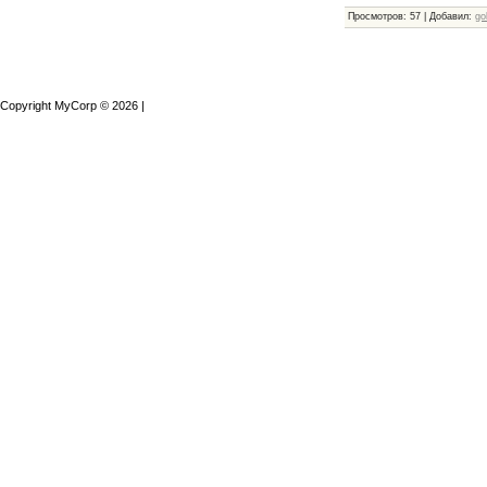
Просмотров
:
57
|
Добавил
:
go
Copyright MyCorp © 2026
|