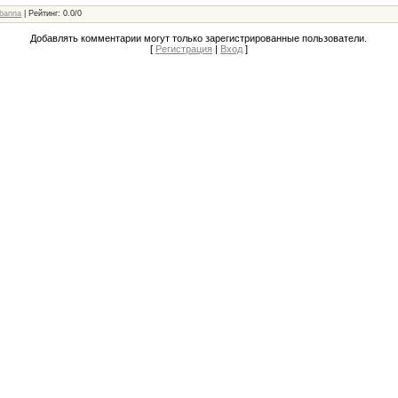
banna
|
Рейтинг
:
0.0
/
0
Добавлять комментарии могут только зарегистрированные пользователи.
[
Регистрация
|
Вход
]