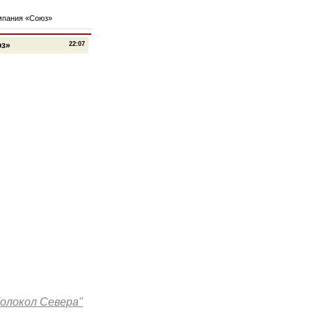
омпания «Союз»
юз»
22:07
Колокол Севера"