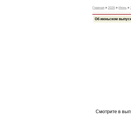
Главная
»
2026
»
Июнь
»
Об июньском выпуск
Смотрите в вып