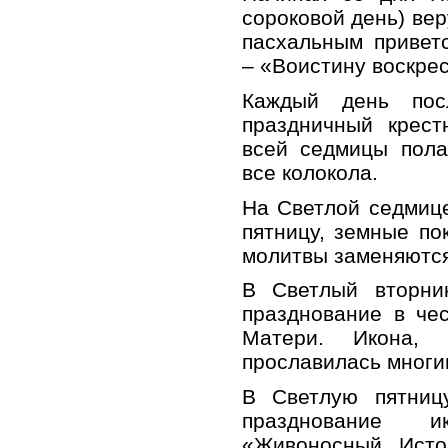
сороковой день) ве
пасхальным привет
– «Воистину воскрес
Каждый день пос
праздничный крест
всей седмицы пола
все колокола.
На Светлой седмице
пятницу, земные по
молитвы заменяются
В Светлый вторник
празднование в че
Матери. Икона, 
прославилась многи
В Светлую пятницу
празднование 
«Живоносный Исто