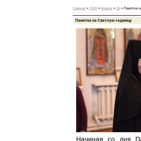
Главная
»
2026
»
Апрель
»
16
» Памятка н
Памятка на Светлую седмицу
Начиная со дня П