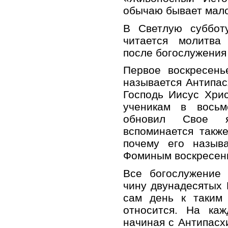
обычаю бывает мало
В Светлую субботу
читается молитва
после богослужения
Первое воскресень
называется Антипас
Господь Иисус Хри
ученикам в восьм
обновил Свое 
вспоминается такж
почему его назыв
Фоминым воскресен
Все богослужение 
чину двунадесятых 
сам день к таким
относится. На каж
начиная с Антипасх