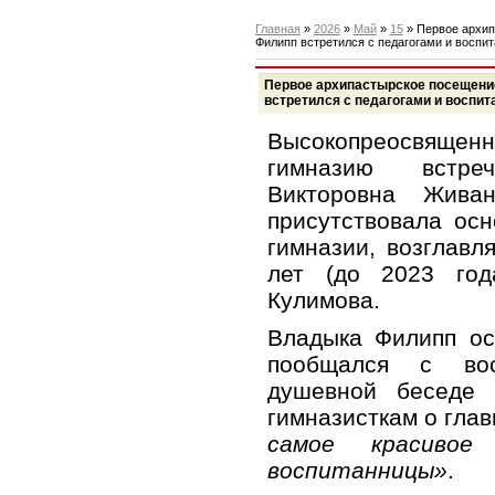
Главная
»
2026
»
Май
»
15
» Первое архип
Филипп встретился с педагогами и воспи
Первое архипастырское посещени
встретился с педагогами и воспи
Высокопреосвяще
гимназию встре
Викторовна Жива
присутствовала ос
гимназии, возглав
лет (до 2023 год
Кулимова.
Владыка Филипп ос
пообщался с вос
душевной беседе 
гимназисткам о гла
самое красивое
воспитанницы»
.