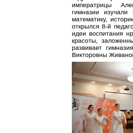
императрицы Але
гимназии изучали 
математику, истори
открылся 8-й педаг
идеи воспитания нр
красоты, заложенн
развивает гимнази
Викторовны Живано