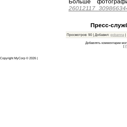
Больше фотогр
26012117_30986634
Пресс-служ
Просмотров
:
90
|
Добавил
:
gobanna
|
Добавлять комментарии могу
[
Р
Copyright MyCorp © 2026
|