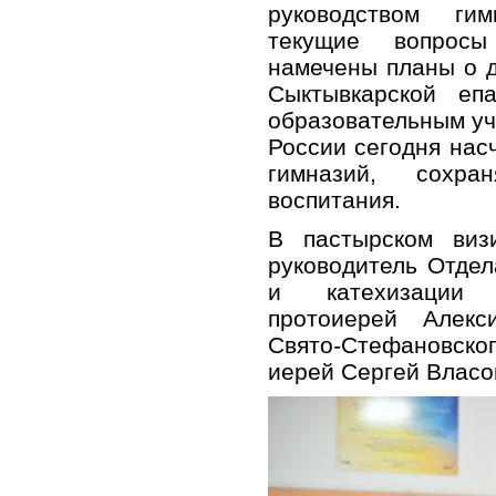
руководством ги
текущие вопрос
намечены планы о 
Сыктывкарской еп
образовательным уч
России сегодня нас
гимназий, сохр
воспитания.
В пастырском виз
руководитель Отдел
и катехизации 
протоиерей Алек
Свято-Стефановск
иерей Сергей Власо