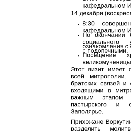
кафедральном Ив
14 декабря (воскрес
8:30 – соверше
кафедральном И
По окончании 
социального 
ознакомления с 
с подопечными.
Посещение 
великомученицы
Этот визит имеет 
всей митрополии.
братских связей и
входящими в митро
важным этапом в
пастырского и с
Заполярье.
Прихожане Воркути
разделить моли