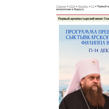
Главная
»
2025
»
Декабрь
»
13
» Первый а
митрополии в Воркуту
Первый архипастырский визит Гл