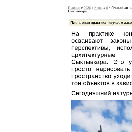
Главная
»
2026
»
Июнь
»
6
» Пленэрная пр
Сыктывкара!
Пленэрная практика: изучаем зак
На практике юн
осваивают закон
перспективы, исп
архитектурные 
Сыктывкара. Это у
просто нарисовать
пространство уходит
тон объектов в зави
Сегодняшний натурн