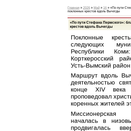
Главная
»
2026
»
Май
»
16
» «По пути Сте
поклонных крестов вдоль Вычегды
«По пути Стефана Пермского»: бл
крестов вдоль Вычегды
Поклонные крест
следующих муниц
Республики Коми
Корткеросский рай
Усть‑Вымский район,
Маршрут вдоль Выч
деятельностью свя
конце XIV века 
проповедовал христ
коренных жителей э
Миссионерская д
началась в низов
продвигалась вв