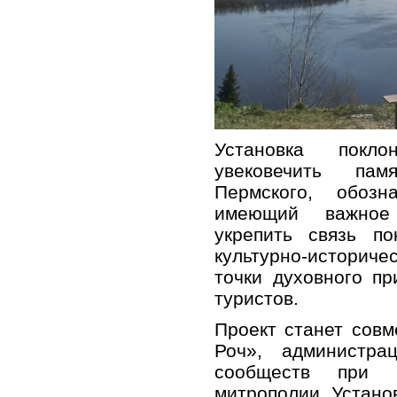
Установка покло
увековечить пам
Пермского, обозн
имеющий важное 
укрепить связь по
культурно‑историч
точки духовного п
туристов.
Проект станет сов
Роч», администра
сообществ при п
митрополии. Установ