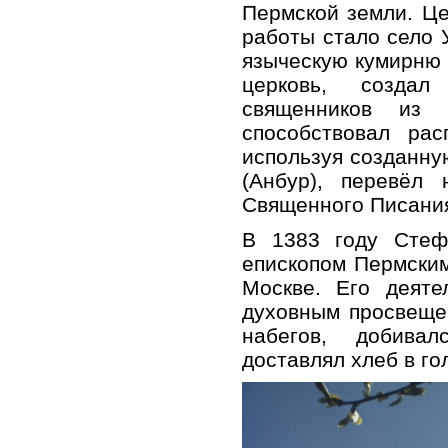
Пермской земли. Це
работы стало село 
языческую кумирню
церковь, создал
священников из 
способствовал рас
используя созданну
(Анбур), перевёл 
Священного Писания
В 1383 году Стеф
епископом Пермским
Москве. Его деяте
духовным просвеще
набегов, добива
доставлял хлеб в го