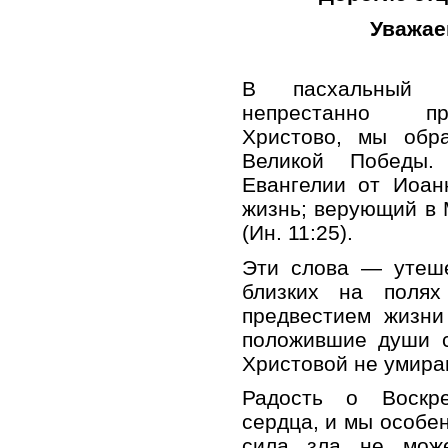
Уважае
В пасхальный п
непрестанно пр
Христово, мы обр
Великой Победы.
Евангелии от Иоан
жизнь; верующий в 
(Ин. 11:25).
Эти слова — утеше
близких на полях
предвестием жизни
положившие души с
Христовой не умираю
Радость о Воскр
сердца, и мы особен
сила зла не може