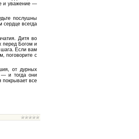
ие и уважение —
удьте послушны
м сердце всегда
чатия. Дитя во
х перед Богом и
 шага. Если вам
м, поговорите с
шия, от дурных
 — и тогда они
я покрывает все