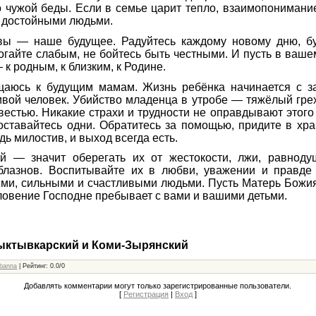
 чужой беды. Если в семье царит тепло, взаимопониман
 достойными людьми.
 вы — наше будущее. Радуйтесь каждому новому дню, б
огайте слабым, не бойтесь быть честными. И пусть в ваше
к родным, к близким, к Родине.
щаюсь к будущим мамам. Жизнь ребёнка начинается с за
вой человек. Убийство младенца в утробе — тяжёлый гре
вестью. Никакие страхи и трудности не оправдывают этого
ставайтесь одни. Обратитесь за помощью, придите в хра
дь милостив, и выход всегда есть.
й — значит оберегать их от жестокости, лжи, равноду
блазнов. Воспитывайте их в любви, уважении и правде
ми, сильными и счастливыми людьми. Пусть Матерь Божи
словение Господне пребывает с вами и вашими детьми.
ыктывкарский и Коми-Зырянский
banna
|
Рейтинг
:
0.0
/
0
Добавлять комментарии могут только зарегистрированные пользователи.
[
Регистрация
|
Вход
]