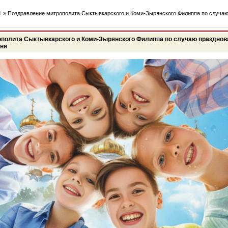
1
» Поздравление митрополита Сыктывкарского и Коми-Зырянского Филиппа по случаю
полита Сыктывкарского и Коми-Зырянского Филиппа по случаю празднов
юня