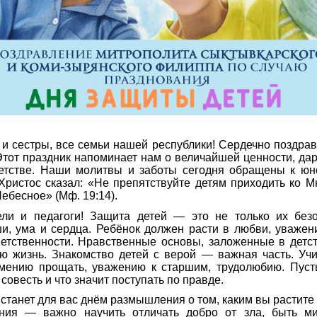
 и сестры, все семьи нашей республики! Сердечно поздра
Этот праздник напоминает нам о величайшей ценности, да
етстве. Наши молитвы и заботы сегодня обращены к юн
Христос сказал: «Не препятствуйте детям приходить ко М
ебесное» (Мф. 19:14).
ели и педагоги! Защита детей — это не только их безо
и, ума и сердца. Ребёнок должен расти в любви, уважен
ветственности. Нравственные основы, заложенные в детс
 жизнь. Знакомство детей с верой — важная часть. Учи
мению прощать, уважению к старшим, трудолюбию. Пусть
 совесть и что значит поступать по правде.
 станет для вас днём размышления о том, каким вы растите
ния — важно научить отличать добро от зла, быть м