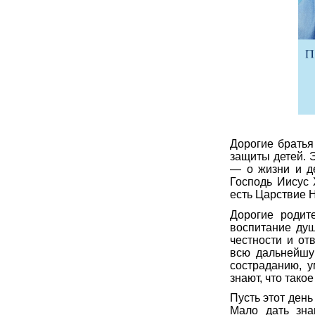
Дорогие братья
защиты детей. 
— о жизни и д
Господь Иисус 
есть Царствие Н
Дорогие родит
воспитание душ
честности и от
всю дальнейшую
состраданию, у
знают, что такое
Пусть этот день
Мало дать зна