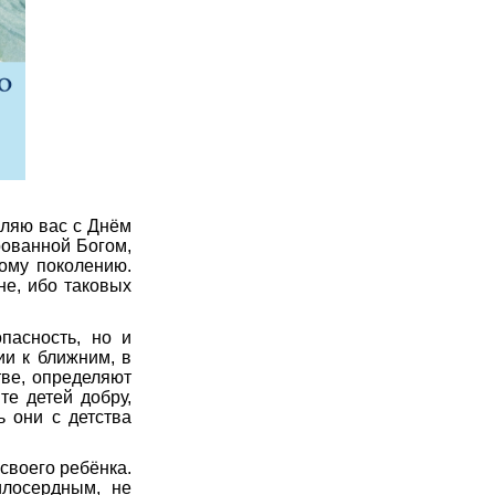
вляю вас с Днём
рованной Богом,
ому поколению.
не, ибо таковых
пасность, но и
ии к ближним, в
тве, определяют
те детей добру,
 они с детства
 своего ребёнка.
илосердным, не