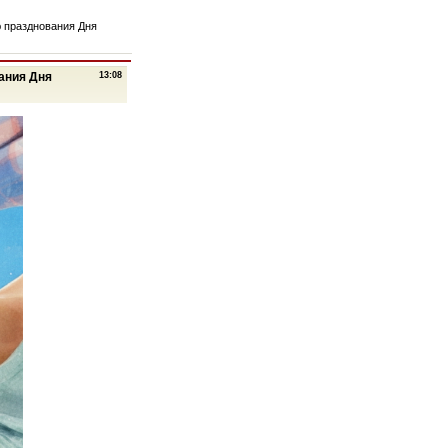
 празднования Дня
ания Дня
13:08