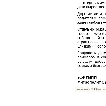
проходить мимо
дети вырастают
Дорогие дети,
родителям, пом
живёт любовь — 
Отдельно обра
чреве — уже жи
собственной со
страшно — не о
близкими. Госпо
Защищать дете
примеров и со
вырастут добры
семьи, а благо
+ФИЛИПП
Митрополит С
Просмотров
:
77
|
Добавил
:
go