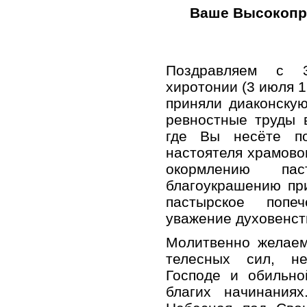
Ваше Высокопре
Поздравляем с 3
хиротонии (3 июля 19
приняли диаконску
ревностные труды 
где Вы несёте по
настоятеля храмово
окормлению пас
благоукрашению пр
пастырское попе
уважение духовенст
Молитвенно желаем
телесных сил, н
Господе и обильн
благих начинания