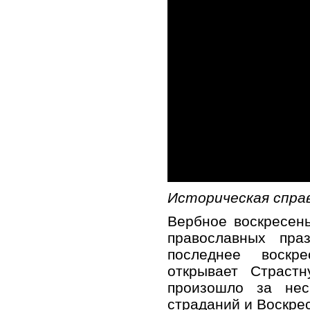
Историческая справ
Вербное воскресен
православных пра
последнее воскр
открывает Страст
произошло за нес
страданий и Воскре