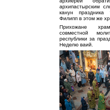
архиерей обра
архипастырским сл
канун праздника 
Филипп в этом же хр
Прихожане хра
совместной мол
республики за пра
Неделю ваий.