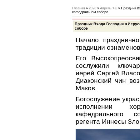
Главная
»
2026
»
Апрель
»
6
» Праздник В
кафедральном соборе
Праздник Входа Господня в Иеру
соборе
Начало празднично
традиции ознаменов
Его Высокопреосвя
сослужили ключа
иерей Сергей Власо
Диаконский чин во
Маков.
Богослужение украс
исполнении хор
кафедрального с
регента Иннесы Зло