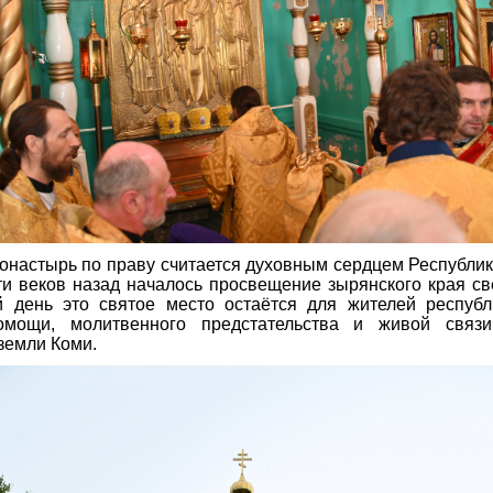
онастырь по праву считается духовным сердцем Республи
ти веков назад началось просвещение зырянского края с
й день это святое место остаётся для жителей республ
помощи, молитвенного предстательства и живой связ
земли Коми.