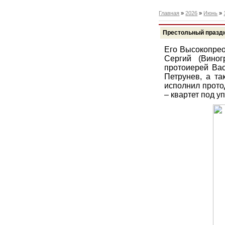
Главная
»
2026
»
Июнь
»
Престольный праздн
Его Высокопрео
Сергий (Виног
протоиерей Вас
Петрунев, а та
исполнил прото
– квартет под 