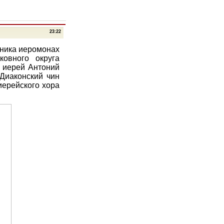
23:22
ника иеромонах
ковного округа
 иерей Антоний
Диаконский чин
иерейского хора