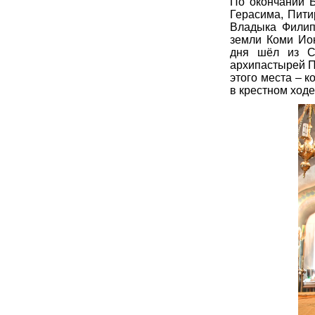
По окончании 
Герасима, Пити
Владыка Филип
земли Коми Ион
дня шёл из С
архипастырей П
этого места – 
в крестном ходе