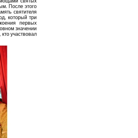
 мощами святых
ым. После этого
мять святителя
од, который три
коения первых
ховном значении
 кто участвовал