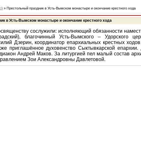
19
» Престольный праздник в Усть-Вымском монастыре и окончание крестного хода
ик в Усть-Вымском монастыре и окончание крестного хода
священству сослужили: исполняющий обязанности намест
радский), благочинный Усть-Вымского – Удорского цер
илий Дзерин, координатор епархиальных крестных ходов
кже приглашённое духовенство Сыктывкарской епархии. 
диакон Андрей Маков. За литургией пел малый состав арх
управлением Зои Александровны Давлетовой.