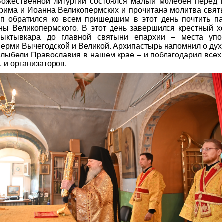
Божественной литургии состоялся малый молебен перед
рима и Иоанна Великопермских и прочитана молитва свят
п обратился ко всем пришедшим в этот день почтить па
ы Великопермского. В этот день завершился крестный х
ыктывкара до главной святыни епархии – места упо
ерми Вычегодской и Великой. Архипастырь напомнил о ду
колыбели Православия в нашем крае – и поблагодарил всех,
, и организаторов.