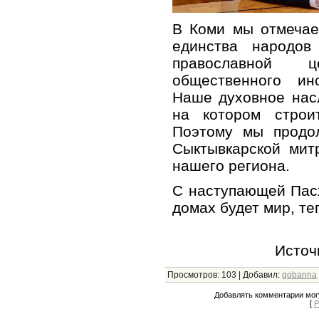
В Коми мы отмечае
единства народов
православной 
общественного ин
Наше духовное нас
на котором строи
Поэтому мы продо
Сыктывкарской мит
нашего региона.
С наступающей Пасх
домах будет мир, те
Источ
Просмотров
:
103
|
Добавил
:
gobanna
Добавлять комментарии могу
[
Р