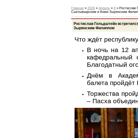
Главная
»
2026
»
Апрель
»
9
» Ростислав 
Сыктывкарским и Коми-Зырянским Фили
Ростислав Гольдштейн встретился
Зырянским Филиппом
Что ждёт республик
В ночь на 12 а
кафедральный 
Благодатный ого
Днём в Акаде
балета пройдёт 
Торжества прой
– Пасха объедин