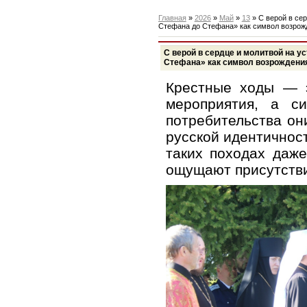
Главная
»
2026
»
Май
»
13
» С верой в сер
Стефана до Стефана» как символ возрож
С верой в сердце и молитвой на у
Стефана» как символ возрождени
Крестные ходы — э
мероприятия, а с
потребительства он
русской идентичнос
таких походах даж
ощущают присутстви