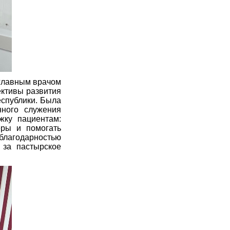
 главным врачом
ективы развития
спублики. Была
нного служения
жку пациентам:
еры и помогать
 благодарностью
 за пастырское