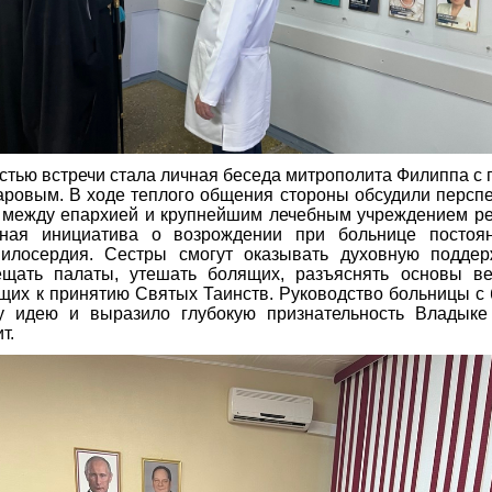
стью встречи стала личная беседа митрополита Филиппа с
ровым. В ходе теплого общения стороны обсудили персп
 между епархией и крупнейшим лечебным учреждением ре
ная инициатива о возрождении при больнице постоя
милосердия. Сестры смогут оказывать духовную поддер
ещать палаты, утешать болящих, разъяснять основы в
щих к принятию Святых Таинств. Руководство больницы с
у идею и выразило глубокую признательность Владыке
т.