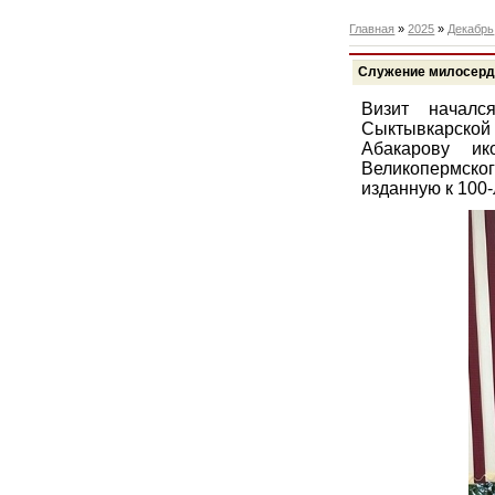
Главная
»
2025
»
Декабрь
Служение милосерди
Визит началс
Сыктывкарско
Абакарову и
Великопермског
изданную к 100