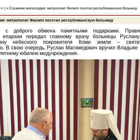
»
6
» Служение милосердия: митрополит Филипп посетил республиканскую больницу
я: митрополит Филипп посетил республиканскую больницу
я с доброго обмена памятными подарками. Правя
й епархии передал главному врачу больницы Руслану
кону небесного покровителя Коми земли – святи
о. В свою очередь, Руслан Магомедович вручил Владыке 
-летнему юбилею медучреждения.