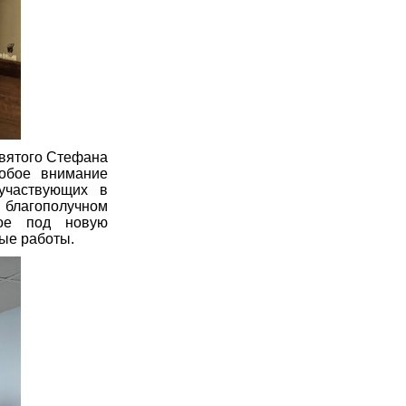
святого Стефана
собое внимание
участвующих в
 благополучном
ное под новую
ые работы.