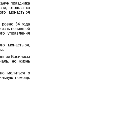
канун праздника
зни, отошла ко
кого монастыря
 ровно 34 года
 жизнь почившей
ого управления
ого монастыря,
ы.
умении Василисы
чаль, но жизнь
нно молиться о
сильную помощь