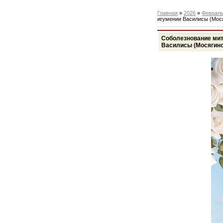
Главная
»
2026
»
Феврал
игумении Василисы (Мос
Соболезнование мит
Василисы (Мосягино