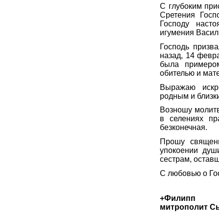
С глубоким при
Сретения Госп
Господу насто
игумения Васил
Господь призв
назад, 14 февр
была примером
обителью и мате
Выражаю искре
родным и близк
Возношу молитв
в селениях пр
безконечная.
Прошу священн
упокоении душ
сестрам, остав
С любовью о Го
+Филипп
митрополит С