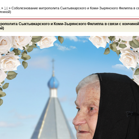
ь
»
14
» Соболезнование митрополита Сыктывкарского и Коми-Зырянского Филиппа в св
ягиной)
рополита Сыктывкарского и Коми-Зырянского Филиппа в связи с кончино
й)