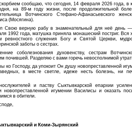
скорбием сообщаю, что сегодня, 14 февраля 2026 года, в 
одня, на 89-м году жизни, после продолжительной боле
ятельница Вотчинского Стефано-Афанасьевского женс
иса (Мосягина).
ал Свою верную рабу в знаменательный для неё день —
аля 1992 года, матушка приняла монашеский постриг. Вся
 ревностного служения Богу и Святой Церкви, мудр
ринской заботы о сестрах.
нние соболезнования духовенству, сестрам Вотчинск
им почившей. Разделяю с вами горечь невосполнимой утрат
ы ко Господу, да упокоит Он душу новопреставленной иг
аведных, в месте светле, идеже несть болезнь, ни пе
ослужителей и паству Сыктывкарской епархии усиле
и новопреставленной игумении Василисы и оказать по
шимся в обители.
споде,
ыктывкарский и Коми-Зырянский