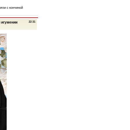
язи с кончиной
й игумении
22:31