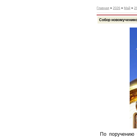
Главная
»
2026
»
Май
»
2
Собор новомученико
По поручению 