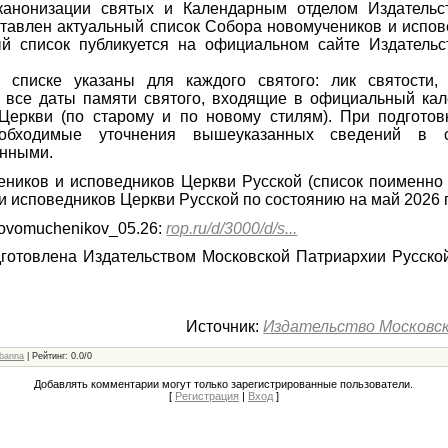
канонизации святых и Календарным отделом Издательс
тавлен актуальный список Собора новомучеников и испо
ый список публикуется на официальном сайте Издательс
 списке указаны для каждого святого: лик святости,
 все даты памяти святого, входящие в официальный кал
Церкви (по старому и по новому стилям). При подготов
обходимые уточнения вышеуказанных сведений в с
анными.
ников и исповедников Церкви Русской (список поименно
и исповедников Церкви Русской по состоянию на май 2026 
novomuchenikov_05.26:
rop.ru/d/3000/d/s...
готовлена Издательством Московской Патриархии Русско
Источник:
Издательство Московс
banna
|
Рейтинг
:
0.0
/
0
Добавлять комментарии могут только зарегистрированные пользователи.
[
Регистрация
|
Вход
]