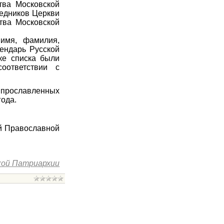
тва Московской
ведников Церкви
тва Московской
 имя, фамилия,
ендарь Русской
ке списка были
оответствии с
 прославленных
года.
й Православной
кой Патриархии