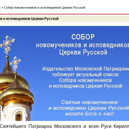
8
» Собор новомучеников и исповедников Церкви Русской
в и исповедников Церкви Русской
Святейшего Патриарха Московского и всея Руси Кирил