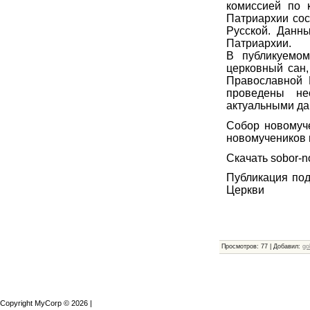
комиссией по 
Патриархии сос
Русской. Данн
Патриархии.
В публикуемом
церковный сан,
Православной 
проведены не
актуальными д
Собор новомуче
новомучеников 
Скачать sobor-
Публикация под
Церкви
Просмотров
:
77
|
Добавил
:
go
Copyright MyCorp © 2026
|