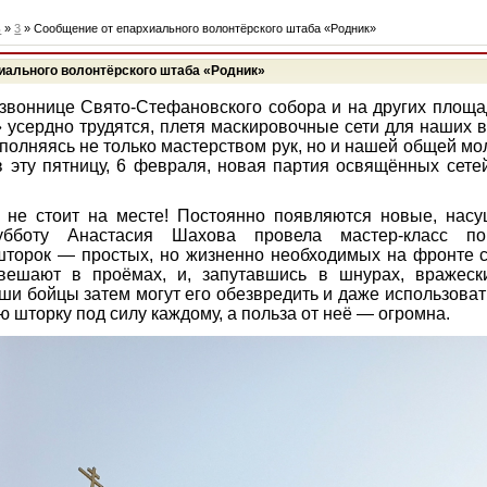
ь
»
3
» ​​​​​​​Сообщение от епархиального волонтёрского штаба «Родник»
епархиального волонтёрского штаба «Родник»
звоннице Свято-Стефановского собора и на других площ
 усердно трудятся, плетя маскировочные сети для наших в
полняясь не только мастерством рук, но и нашей общей мо
в эту пятницу, 6 февраля, новая партия освящённых сете
 не стоит на месте! Постоянно появляются новые, нас
бботу Анастасия Шахова провела мастер-класс по
торок — простых, но жизненно необходимых на фронте с
вешают в проёмах, и, запутавшись в шнурах, вражеск
ши бойцы затем могут его обезвредить и даже использовать
ю шторку под силу каждому, а польза от неё — огромна.