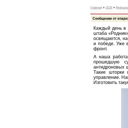
Главная
»
2026
»
Феврал
​​​​​​​Сообщение от 
Каждый день в 
штаба «Родник»
освящаются, на
и победе. Уже 
фронт.
А наша работа
прошедшую су
антидроновых ш
Такие шторки 
управление. На
Изготовить таку