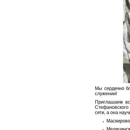
Мы сердечно бл
служении!
Приглашаем все
Стефановского 
сети, а она нау
Маскиров
Медицинск