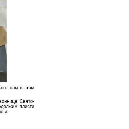
ают нам в этом
звоннице Свято-
родолжим плести
о и: