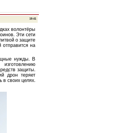
19:41
адках волонтёры
оинов. Эти сети
литвой о защите
й отправится на
ущные нужды. В
 изготовлению
редств защиты.
ий дрон теряет
 в своих целях.