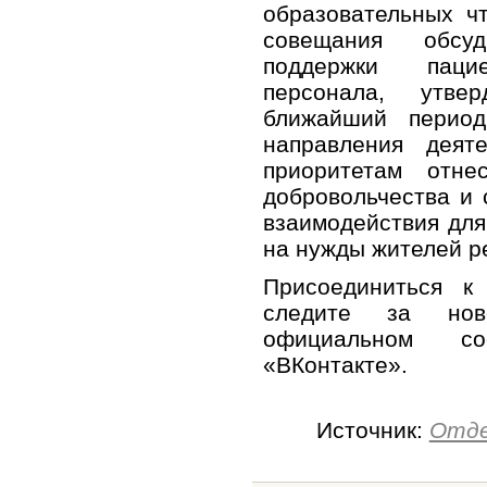
образовательных ч
совещания обсу
поддержки паци
персонала, утв
ближайший перио
направления деят
приоритетам отне
добровольчества и
взаимодействия для
на нужды жителей р
Присоединиться 
следите за но
официальном с
«ВКонтакте».
Источник:
Отде