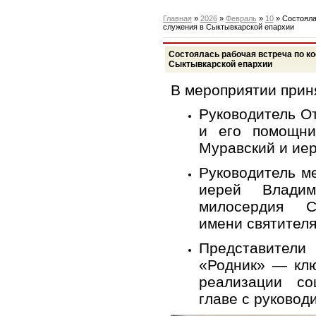
Главная
»
2026
»
Февраль
»
10
» Состояла
служения в Сыктывкарской епархии
Состоялась рабочая встреча по к
Сыктывкарской епархии
В мероприятии прин
Руководитель О
и его помощни
Муравский и иер
Руководитель м
иерей Влади
милосердия С
имени святител
Представител
«Родник» — клю
реализации с
главе с руковод